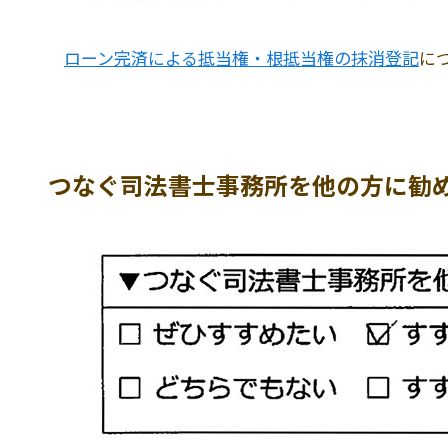
ローン完済による抵当権・根抵当権の抹消登記
に
つなぐ司法書士事務所を他の方に勧