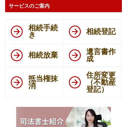
サービスのご案内
相続手続
相続登記
き
遺言書作
相続放棄
成
住所変更
抵当権抹
（不動産
消
登記）