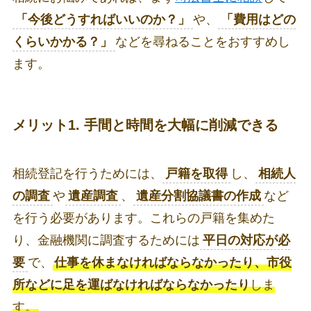
「今後どうすればいいのか？」
や、
「費用はどの
くらいかかる？」
などを尋ねることをおすすめし
ます。
メリット1. 手間と時間を大幅に削減できる
相続登記を行うためには、
戸籍を取得
し、
相続人
の調査
や
遺産調査
、
遺産分割協議書の作成
など
を行う必要があります。これらの戸籍を集めた
り、金融機関に調査するためには
平日の対応が必
要
で、
仕事を休まなければならなかったり、市役
所などに足を運ばなければならなかったり
しま
す。