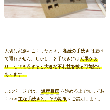
大切な家族を亡くしたとき、
相続の手続き
は避け
て通れません。しかし、各手続きには
期限
があ
り、期限を過ぎると
大きな不利益を被る可能性
が
あります。
このページでは、
遺産相続
を進める上で知ってお
くべき
主な手続き
と、その
期限
をご説明します。