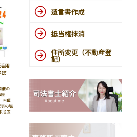
遺言書作成
抵当権抹消
住所変更（不動産登
記）
ト活用
学ぼ
開催の
講座
〜」開催
代表の塩
浜市旭区