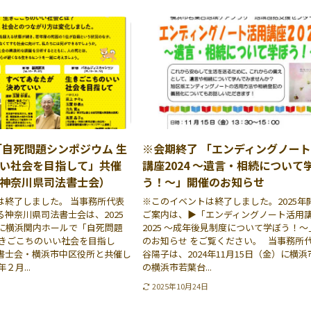
「自死問題シンポジウム 生
※会期終了 「エンディングノー
い社会を目指して」共催
講座2024 〜遺言・相続について
神奈川県司法書士会）
う！〜」開催のお知らせ
は終了しました。 当事務所代表
※このイベントは終了しました。2025年
神奈川県司法書士会は、2025
ご案内は、▶「エンディングノート活用
）に横浜関内ホールで「自死問題
2025 〜成年後見制度について学ぼう！
生きごこちのいい社会を目指し
のお知らせ をご覧ください。 当事務所
書士会・横浜市中区役所と共催し
谷陽子は、2024年11月15日（金）に横
２月...
の横浜市若葉台...
2025年10月24日