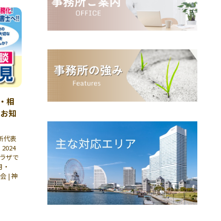
・相
のお知
所代表
024
プラザで
月・
 | 神