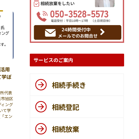
サービスのご案内
ト活用
て学ぼ
相続手続き
務所代表
横浜市旭区
ディング
相続登記
ついて学
(「エン
相続放棄