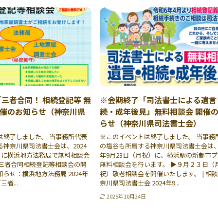
「三者合同！ 相続登記等 無
※会期終了「司法書士による遺言
催のお知らせ（神奈川県
続・成年後見」無料相談会 開催
らせ（神奈川県司法書士会）
は終了しました。 当事務所代表
※このイベントは終了しました。 当事務
神奈川県司法書士会は、2024
の塩谷も所属する神奈川県司法書士会は、2
火）に横浜地方法務局で無料相談会
年9月23日（月祝）に、横浜駅の新都市
▶三者合同相続登記等相談会の開
無料相談会を行います。 ▶９月２３日（
らせ：横浜地方法務局 2024年
祝）敬老相談会を開催いたします。 | 相談会
者...
奈川県司法書士会 2024年9...
2025年10月24日