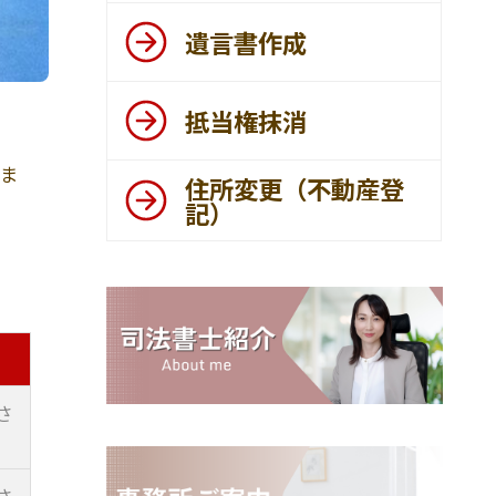
遺言書作成
抵当権抹消
ま
住所変更（不動産登
記）
さ
さ