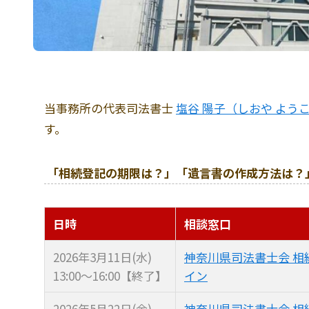
当事務所の代表司法書士
塩谷 陽子（しおや よう
す。
「相続登記の期限は？」「遺言書の作成方法は？
日時
相談窓口
2026年
3月11日(水)
神奈川県司法書士会 相
13:00〜
16:00【終了】
イン
2026年
5月22日(金)
神奈川県司法書士会 相